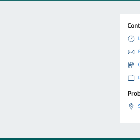
Cont
Prob