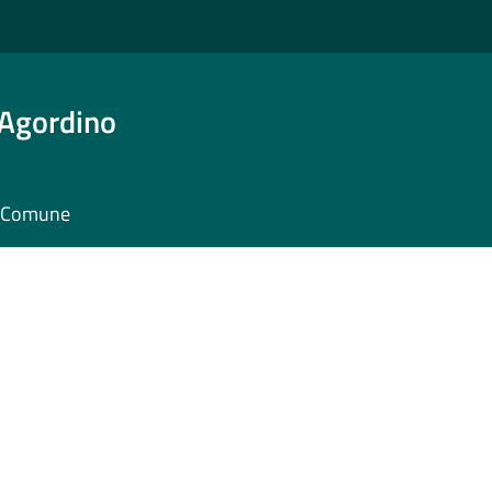
 Agordino
il Comune