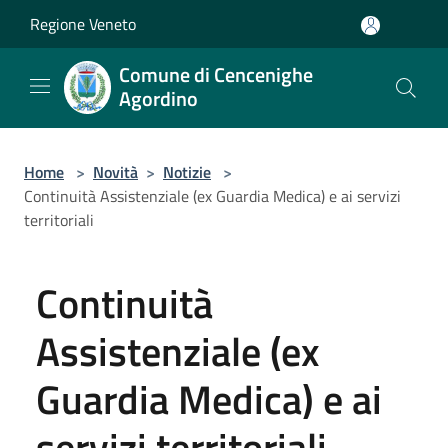
Salta al contenuto principale
Regione Veneto
Comune di Cencenighe
Agordino
Home
>
Novità
>
Notizie
>
Continuità Assistenziale (ex Guardia Medica) e ai servizi
territoriali
Continuità
Assistenziale (ex
Guardia Medica) e ai
servizi territoriali